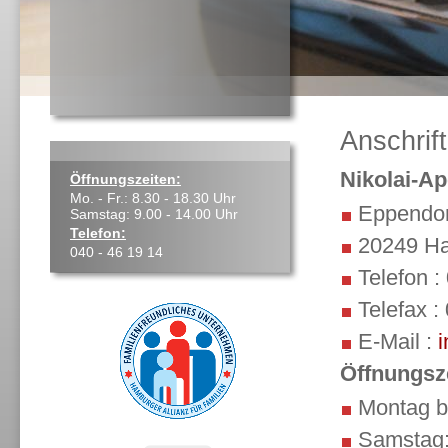
Anschrif
Nikolai-A
Öffnungszeiten:
Mo. - Fr.: 8.30 - 18.30 Uhr
Eppendor
Samstag: 9.00 - 14.00 Uhr
Telefon:
20249 H
040 - 46 19 14
Telefon :
Telefax :
E-Mail :
Öffnungsz
Montag bi
Samstag: